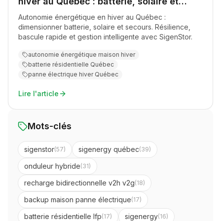
hiver au Québec : batterie, solaire et
secours
Autonomie énergétique en hiver au Québec :
dimensionner batterie, solaire et secours. Résilience,
bascule rapide et gestion intelligente avec SigenStor.
autonomie énergétique maison hiver
batterie résidentielle Québec
panne électrique hiver Québec
Lire l'article
Mots-clés
sigenstor
sigenergy québec
(
57
)
(
39
)
onduleur hybride
(
31
)
recharge bidirectionnelle v2h v2g
(
18
)
backup maison panne électrique
(
17
)
batterie résidentielle lfp
sigenergy
(
17
)
(
16
)