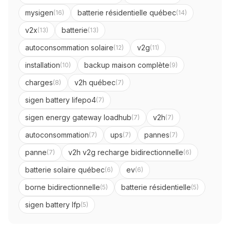
mysigen
batterie résidentielle québec
(
16
)
(
14
)
v2x
batterie
(
13
)
(
13
)
autoconsommation solaire
v2g
(
12
)
(
11
)
installation
backup maison complète
(
10
)
(
9
)
charges
v2h québec
(
8
)
(
7
)
sigen battery lifepo4
(
7
)
sigen energy gateway loadhub
v2h
(
7
)
(
7
)
autoconsommation
ups
pannes
(
7
)
(
7
)
(
7
)
panne
v2h v2g recharge bidirectionnelle
(
7
)
(
6
)
batterie solaire québec
ev
(
6
)
(
6
)
borne bidirectionnelle
batterie résidentielle
(
5
)
(
5
)
sigen battery lfp
(
5
)