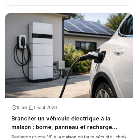
10
min
1 août 2026
Brancher un véhicule électrique à la
maison : borne, panneau et recharge
intelligente
Rechargez votre VE à la maison en toute sécurité : choix