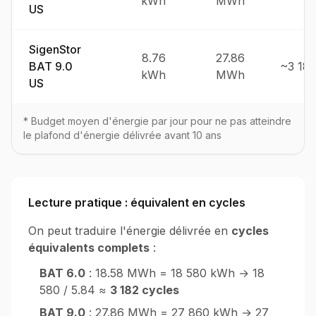
kWh
MWh
US
SigenStor
8.76
27.86
BAT 9.0
~3 18
kWh
MWh
US
* Budget moyen d'énergie par jour pour ne pas atteindre
le plafond d'énergie délivrée avant 10 ans
Lecture pratique : équivalent en cycles
On peut traduire l'énergie délivrée en
cycles
équivalents complets
:
BAT 6.0
: 18.58 MWh = 18 580 kWh → 18
580 / 5.84 ≈
3 182 cycles
BAT 9.0
: 27.86 MWh = 27 860 kWh → 27