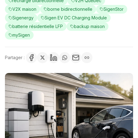
recharge bidirectionnelle
V2H Québec
V2X maison
borne bidirectionnelle
SigenStor
Sigenergy
Sigen EV DC Charging Module
batterie résidentielle LFP
backup maison
mySigen
Partager :