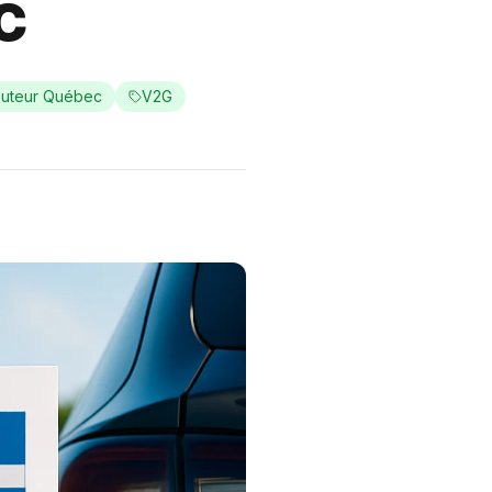
c
ibuteur Québec
V2G