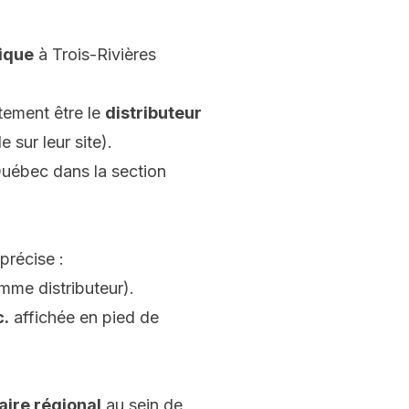
rique
à Trois-Rivières
tement être le
distributeur
e sur leur site).
Québec dans la section
précise :
omme distributeur).
c.
affichée en pied de
aire régional
au sein de