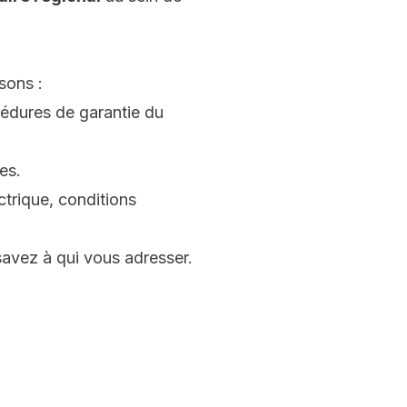
sons :
océdures de garantie du
es.
ctrique, conditions
savez à qui vous adresser.
.