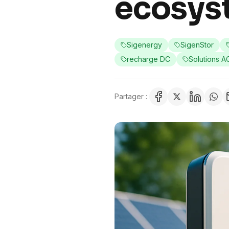
écosys
Sigenergy
SigenStor
recharge DC
Solutions 
Partager :