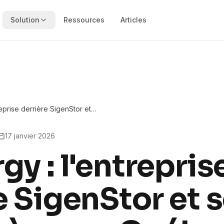
Solution
Ressources
Articles
eprise derrière SigenStor et
au Québec
17 janvier 2026
gy : l'entrepris
e SigenStor et 