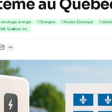
tème au Québe
stockage énergie
Shanghai
Roulez Électrique
distr
ACME Qu�bec Inc.