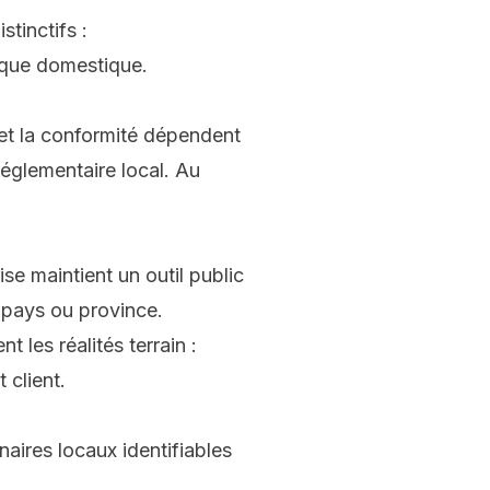
stinctifs :
ique domestique.
 et la conformité dépendent
réglementaire local. Au
se maintient un outil public
r pays ou province.
les réalités terrain :
 client.
aires locaux identifiables