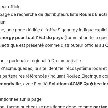
eur officiel
a page de recherche de distributeurs liste
Roulez Élect
ur.
e, une page dédiée à l'offre Sigenergy indique explici
energy pour tout l'Est du pays
(formulation telle quell
ectrique est présenté comme distributeur officiel au 
. : partenaire régional à Drummondville
d'acme.quebec, le site identifie l'écosystème local et 
les partenaires référencés (incluant Roulez Électrique c
mondville
, avec l'entité
Solutions ACME Qu�bec In
entionnée sur la page.
nc. (acme.quebec) se positionne donc comme
parten