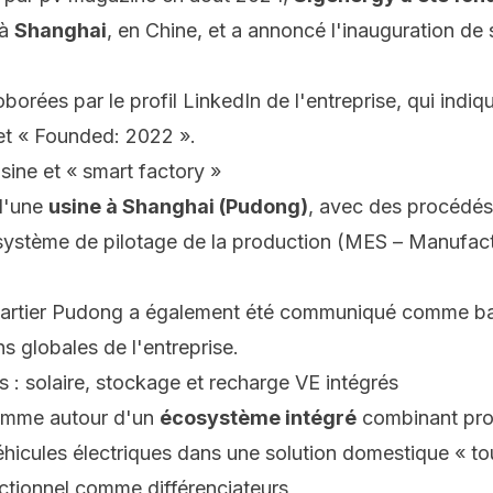
 à
Shanghai
, en Chine, et a annoncé l'inauguration de
borées par le profil LinkedIn de l'entreprise, qui indi
et « Founded: 2022 ».
 usine et « smart factory »
 d'une
usine à Shanghai (Pudong)
, avec des procédés
 système de pilotage de la production (MES –
Manufact
uartier Pudong a également été communiqué comme ba
ns globales de l'entreprise.
 : solaire, stockage et recharge VE intégrés
gamme autour d'un
écosystème intégré
combinant prod
éhicules électriques dans une solution domestique « to
ectionnel comme différenciateurs