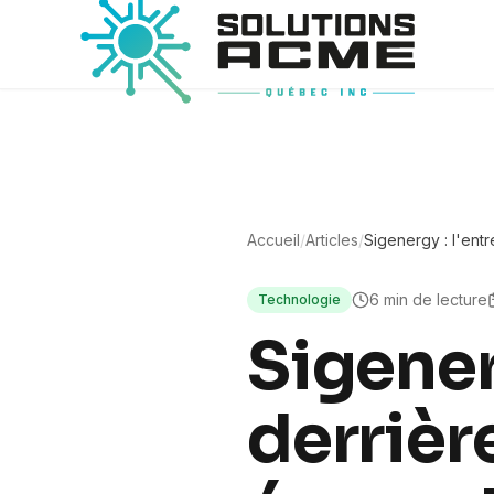
Accueil
/
Articles
/
Sigenergy : l'entr
son écosystème 
6
min de lecture
Technologie
Sigener
derrièr