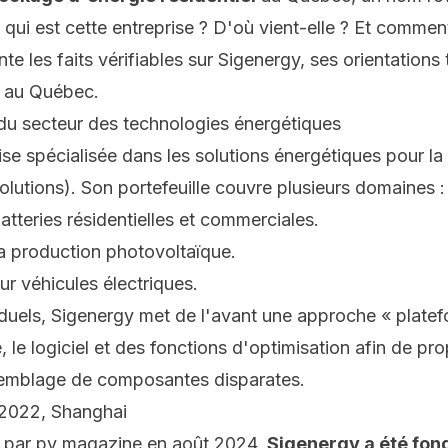
 qui est cette entreprise ? D'où vient-elle ? Et comment
ente les faits vérifiables sur Sigenergy, ses orientation
n au Québec.
 du secteur des technologies énergétiques
se spécialisée dans les solutions énergétiques pour la
olutions
). Son portefeuille couvre plusieurs domaines :
atteries résidentielles et commerciales.
a production photovoltaïque.
r véhicules électriques.
iduels, Sigenergy met de l'avant une approche « plate
, le logiciel et des fonctions d'optimisation afin de p
semblage de composantes disparates.
: 2022, Shanghai
e par
pv magazine
en août 2024,
Sigenergy a été fon