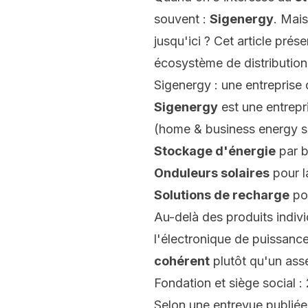
souvent :
Sigenergy
. Mais
jusqu'ici ? Cet article prés
écosystème de distributio
Sigenergy : une entreprise
Sigenergy
est une entrepri
(
home & business energy s
Stockage d'énergie
par b
Onduleurs solaires
pour l
Solutions de recharge
pou
Au-delà des produits indiv
l'électronique de puissance
cohérent
plutôt qu'un as
Fondation et siège social 
Selon une entrevue publié