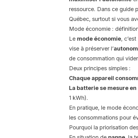
ressource. Dans ce guide p
Québec, surtout si vous a
Mode économie : définitio
Le
mode économie
, c’es
vise à préserver l’
autonom
de consommation qui viden
Deux principes simples :
Chaque appareil consom
La batterie se mesure e
1 kWh).
En pratique, le mode écon
les consommations pour évit
Pourquoi la priorisation de
En situation de
panne
, la 