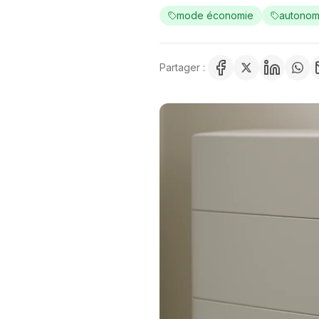
mode économie
autonom
Partager :