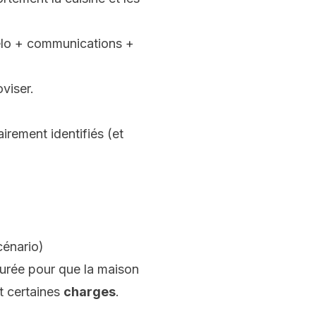
gélo + communications +
viser.
irement identifiés (et
cénario)
gurée pour que la maison
t certaines
charges
.