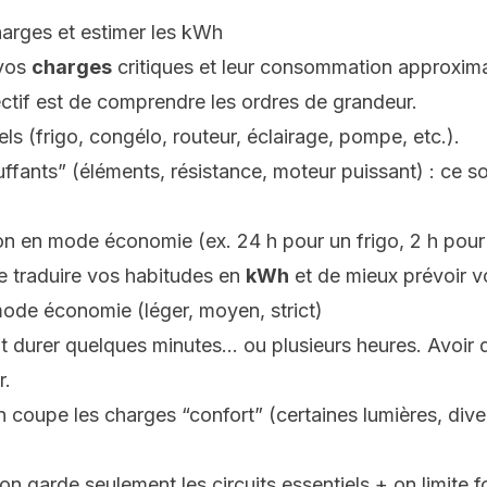
charges et estimer les kWh
 vos
charges
critiques et leur consommation approxima
jectif est de comprendre les ordres de grandeur.
ls (frigo, congélo, routeur, éclairage, pompe, etc.).
ffants” (éléments, résistance, moteur puissant) : ce s
ion en mode économie (ex. 24 h pour un frigo, 2 h pour l
e traduire vos habitudes en
kWh
et de mieux prévoir v
mode économie (léger, moyen, strict)
 durer quelques minutes… ou plusieurs heures. Avoir 
r.
n coupe les charges “confort” (certaines lumières, dive
on garde seulement les circuits essentiels + on limite f