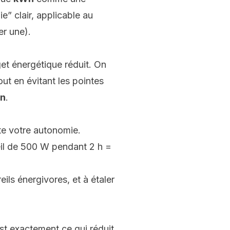
” clair, applicable au
er une).
get énergétique réduit. On
out en évitant les pointes
on
.
ite votre autonomie.
il de 500 W pendant 2 h =
eils énergivores, et à étaler
 est exactement ce qui réduit