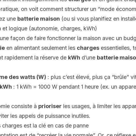
ratique, on voit comment structurer un “mode économie
vez une
batterie maison
(ou si vous planifiez en install
n et logique (autonomie, charges, kWh)
t une façon de faire fonctionner la maison avec un bud
ie
en alimentant seulement les
charges
essentielles, t
t rapidement la réserve de
kWh
d’une
batterie mais
me des watts (W)
: plus c’est élevé, plus ça “brûle” v
n kWh
: 1 kWh = 1000 W pendant 1 heure (ex. un appare
omie consiste à
prioriser
les usages, à limiter les appar
er les appels de puissance inutiles.
s charges est la clé en cas de panne
tentation est de “recréer la vie normale”. Or, ce réflexe