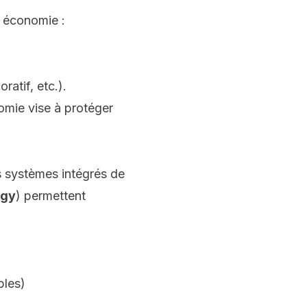
e économie :
atif, etc.).
mie vise à protéger
es systèmes intégrés de
rgy
) permettent
bles)