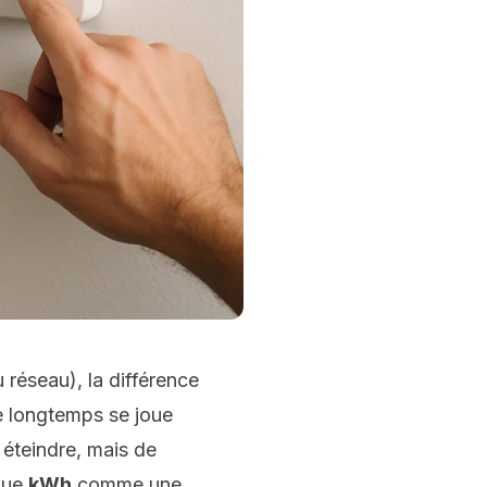
réseau), la différence
le longtemps se joue
t éteindre, mais de
que
kWh
comme une