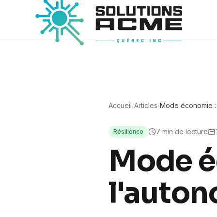
Accueil
/
Articles
/
Mode économie : 
7
min de lecture
Résilience
Mode é
l'auto