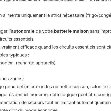
n alimente uniquement le strict nécessaire (frigo/con
ger l’
autonomie
de votre
batterie maison
sans impro
ircuits essentiels
aiment efficace quand les circuits essentiels sont cla
les typiques :
 modem, recharge appareils)
r
lques zones)
ge ponctuel (micro-ondes ou petite cuisson, selon le s
e résidentiel moderne, cette logique peut être confi
limentation de secours tout en limitant automatiquemen
 règle d’or du mode économie