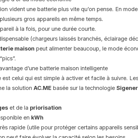
on vident une batterie plus vite qu’on pense. En mod
r plusieurs gros appareils en même temps.
pareil à la fois, pour une durée courte.
ispensable (chargeurs laissés branchés, éclairage décor
terie maison
peut alimenter beaucoup, le mode écono
“pics”.
’avantage d’une batterie maison intelligente
st celui qui est simple à activer et facile à suivre. L
e la solution
AC.ME
basée sur la technologie
Sigene
ges
et de la
priorisation
disponible en
kWh
s rapide (utile pour protéger certains appareils sensi
n peut faire évoluer la capacité selon les besoins