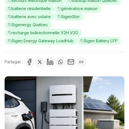
secours électrique maison
backup maison Québec
batterie résidentielle
génératrice maison
batterie avec solaire
SigenStor
Sigenergy Québec
recharge bidirectionnelle V2H V2G
Sigen Energy Gateway LoadHub
Sigen Battery LFP
Partager :