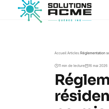
Accueil
/
Articles
/
Réglementation so
: permis, raccord
11
min de lecture
16 mai 2026
Régleme
résiden