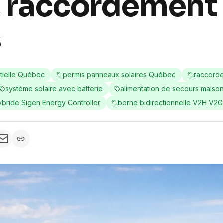
 raccordement 
s
ntielle Québec
permis panneaux solaires Québec
raccorde
système solaire avec batterie
alimentation de secours maiso
ybride Sigen Energy Controller
borne bidirectionnelle V2H V2G