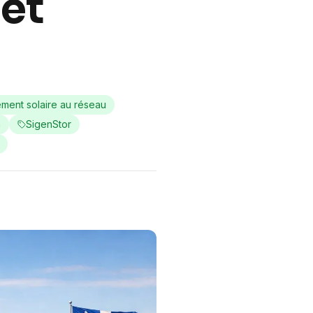
et
ment solaire au réseau
n
SigenStor