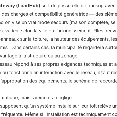
ateway (LoadHub)
sert de passerelle de backup avec 
e des charges et compatibilité génératrice — des élémen
d on vise un vrai mode secours (maison complète, selo
es, varient selon la ville ou l’arrondissement. Elles peu
 panneaux sur la toiture, la hauteur des équipements, l
rmis. Dans certains cas, la municipalité regardera surto
davantage à la structure ou au zonage.
réseau répond à ses propres exigences techniques et ad
e ou fonctionne en interaction avec le réseau, il faut 
t l’approbation des équipements, le schéma de raccorde
omatique, mais rarement à négliger
upposent qu’un système installé sur leur toit relève u
ur fréquente. Même si l’installation est techniquement c