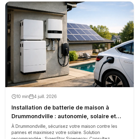
10
min
4 juill. 2026
Installation de batterie de maison à
Drummondville : autonomie, solaire et
secours intelligent
À Drummondville, sécurisez votre maison contre les
pannes et maximisez votre solaire. Solution
recommandée : SigenStor Sigenergy. Consultez