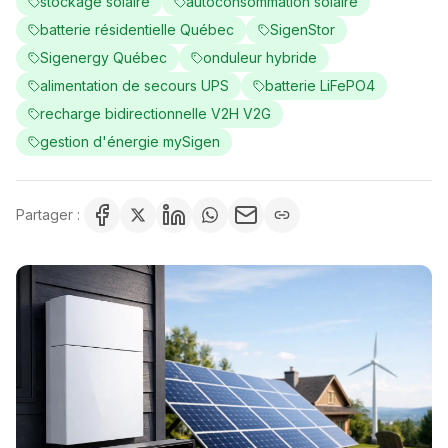
stockage solaire
autoconsommation solaire
batterie résidentielle Québec
SigenStor
Sigenergy Québec
onduleur hybride
alimentation de secours UPS
batterie LiFePO4
recharge bidirectionnelle V2H V2G
gestion d'énergie mySigen
Partager :