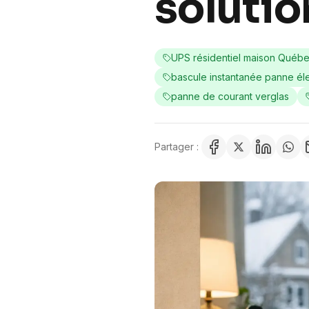
solutio
UPS résidentiel maison Québ
bascule instantanée panne él
panne de courant verglas
Partager :