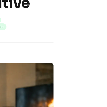
utive
ide