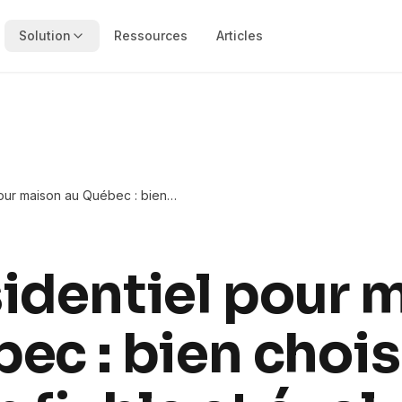
Solution
Ressources
Articles
our maison au Québec : bien
on fiable et évolutive
identiel pour 
ec : bien chois