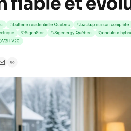
n fiable et évol
ec
batterie résidentielle Québec
backup maison complète
ectrique
SigenStor
Sigenergy Québec
onduleur hybr
V2H V2G