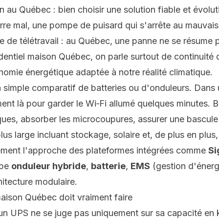
 au Québec : bien choisir une solution fiable et évolut
re mal, une pompe de puisard qui s'arrête au mauvais
e de télétravail : au Québec, une panne ne se résume p
dentiel maison Québec
, on parle surtout de continuité
omie énergétique adaptée à notre réalité climatique.
n simple comparatif de batteries ou d'onduleurs. Dan
ment là pour garder le Wi‑Fi allumé quelques minutes. B
ques, absorber les microcoupures, assurer une bascule 
us large incluant stockage, solaire et, de plus en plus,
ctement l'approche des plateformes intégrées comme
Si
upe
onduleur hybride
,
batterie
,
EMS
(gestion d'énerg
itecture modulaire.
aison Québec doit vraiment faire
n UPS ne se juge pas uniquement sur sa capacité en k