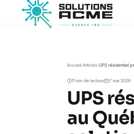
Accueil
/
Articles
/
UPS résidentiel p
choisir une soluti
11
min de lecture
7 mai 2026
UPS rés
au Québ