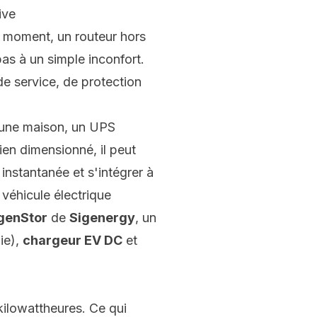
ive
 moment, un routeur hors
as à un simple inconfort.
 de service, de protection
s une maison, un UPS
ien dimensionné, il peut
instantanée et s'intégrer à
 véhicule électrique
genStor
de
Sigenergy
, un
ie),
chargeur EV DC
et
ilowattheures. Ce qui