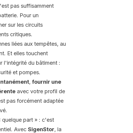
 n'est pas suffisamment
atterie. Pour un
er sur les circuits
nts critiques.
annes liées aux tempêtes, au
nt. Et elles touchent
l'intégrité du bâtiment :
curité et pompes.
tantanément
,
fournir une
érente
avec votre profil de
est pas forcément adaptée
vé.
quelque part » : c'est
ntiel. Avec
SigenStor
, la