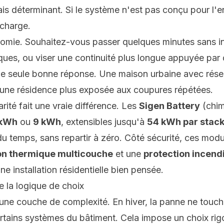
s déterminant. Si le système n'est pas conçu pour l'en
 charge.
utonomie. Souhaitez-vous passer quelques minutes sans i
iques, ou viser une continuité plus longue appuyée par
ne seule bonne réponse. Une maison urbaine avec rése
une résidence plus exposée aux coupures répétées.
rité fait une vraie différence. Les
Sigen Battery
(chi
 kWh
ou
9 kWh
, extensibles jusqu'à
54 kWh par stac
l du temps, sans repartir à zéro. Côté sécurité, ces mo
ion thermique multicouche
et une
protection incend
e installation résidentielle bien pensée.
 la logique de choix
 une couche de complexité. En hiver, la panne ne touch
ertains systèmes du bâtiment. Cela impose un choix rigo