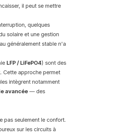
caisser, il peut se mettre
nterruption, quelques
du solaire
et une gestion
au généralement stable n'a
mie
LFP / LiFePO4
) sont des
k
. Cette approche permet
dules intègrent notamment
ie avancée
— des
e pas seulement le confort.
ureux sur les circuits à