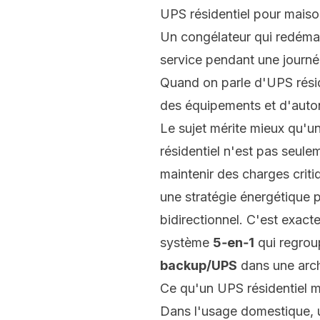
UPS résidentiel pour maison
Un congélateur qui redémar
service pendant une journé
Quand on parle d'
UPS rési
des équipements et d'auton
Le sujet mérite mieux qu'u
résidentiel n'est pas seule
maintenir des charges criti
une stratégie énergétique pl
bidirectionnel. C'est exa
système
5‑en‑1
qui regro
backup/UPS
dans une arch
Ce qu'un UPS résidentiel m
Dans l'usage domestique, u