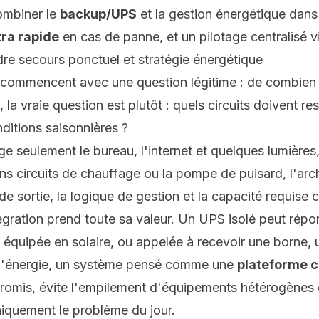
ombiner le
backup/UPS
et la gestion énergétique da
ra rapide
en cas de panne, et un pilotage centralisé v
dre secours ponctuel et stratégie énergétique
 commencent avec une question légitime : de combien 
la vraie question est plutôt : quels circuits doivent re
nditions saisonnières ?
e seulement le bureau, l'internet et quelques lumières
ains circuits de chauffage ou la pompe de puisard, l'arc
e sortie, la logique de gestion et la capacité requis
tégration prend toute sa valeur. Un UPS isolé peut répo
quipée en solaire, ou appelée à recevoir une borne, un
e l'énergie, un système pensé comme une
plateforme 
ompromis, évite l'empilement d'équipements hétérogènes
uniquement le problème du jour.