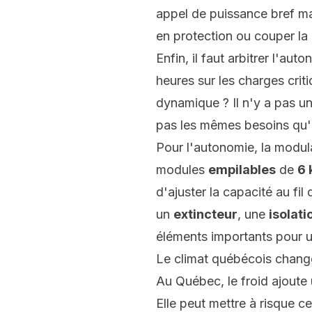
appel de puissance bref mai
en protection ou couper la
Enfin, il faut arbitrer l'a
heures sur les charges crit
dynamique ? Il n'y a pas u
pas les mêmes besoins qu'
Pour l'autonomie, la modula
modules
empilables
de
6
d'ajuster la capacité au fi
un
extincteur
, une
isolat
éléments importants pour un
Le climat québécois change
Au Québec, le froid ajoute
Elle peut mettre à risque c